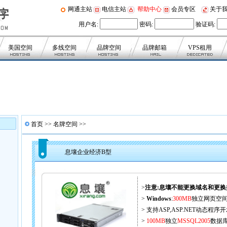
网通主站
电信主站
帮助中心
会员专区
关于
用户名:
密码:
验证码:
美国空间
多线空间
品牌空间
品牌邮箱
VPS租用
首页
>>
名牌空间
>>
息壤企业经济B型
>
注意:息壤不能更换域名和更换
>
Windows
:
300MB
独立网页空
> 支持ASP,ASP.NET动态程序
>
100MB
独立
MSSQL2005
数据