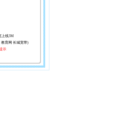
带宽上线3M
动 教育网 长城宽带)
提示