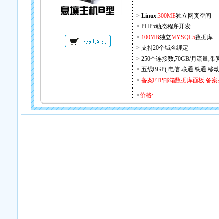
>
Linux
:
300MB
独立网页空间
> PHP5动态程序开发
>
100MB
独立
MYSQL5
数据库
> 支持20个域名绑定
> 250个连接数,70GB/月流量,
> 五线BGP( 电信 联通 铁通 移
>
备案FTP邮箱数据库面板
备案
>
价格: